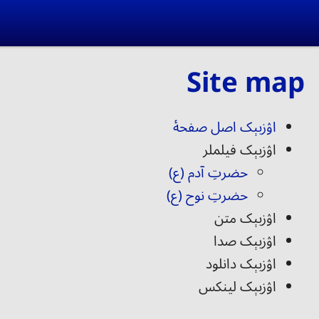
Skip to main conten
ا
Site map
اۉزبېک اصل صفحۀ
اۉزبېک فیلملر
حضرتِ آدم (ع)
حضرتِ نوح (ع)
اۉزبېک متن
اۉزبېک صدا
اۉزبېک دانلود
اۉزبېک لینکس