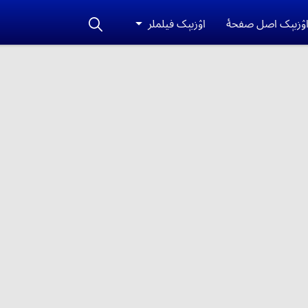
ۉزبېک اصل صفحۀ
اۉزبېک فیلملر